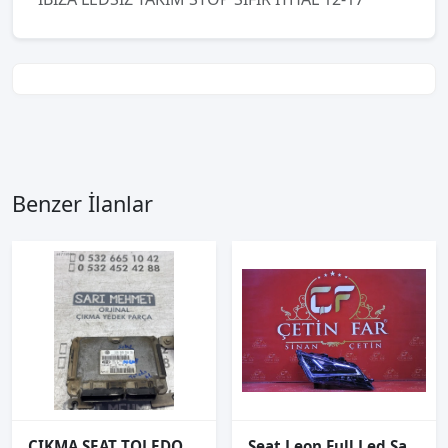
Benzer İlanlar
ÇIKMA SEAT TOLEDO 1.6 MOTOR BEYNİ 036906034DS
Seat Leon Full Led Sağ Far Leon Fr Led Sağ Far Sıfır İthal 5f1941008e