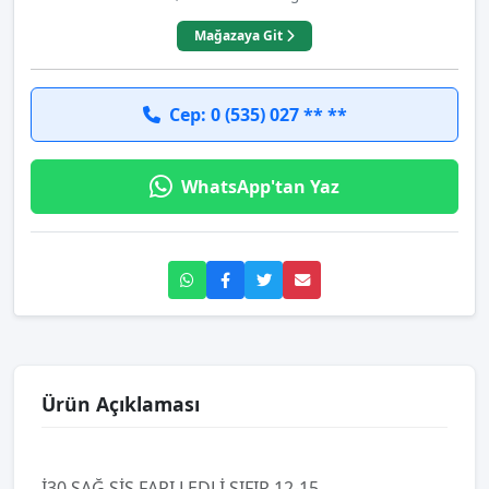
Mağazaya Git
Cep: 0 (535) 027 ** **
WhatsApp'tan Yaz
Ürün Açıklaması
İ30 SAĞ SİS FARI LEDLİ SIFIR 12-15