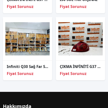
Fiyat Sorunuz
Fiyat Sorunuz
Infiniti Q30 Sağ Far Sinyal ve Gündüz Led Modülü Kartı B010391-B
ÇIKMA İNFİNİTİ G37 SAĞ ARKA STOP
Fiyat Sorunuz
Fiyat Sorunuz
Hakkımızda