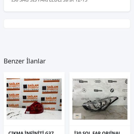
Benzer İlanlar
ÇIKMA İNFİNİTİ G37 SAĞ ARKA STOP
İ30 SOL FAR ORJİNAL