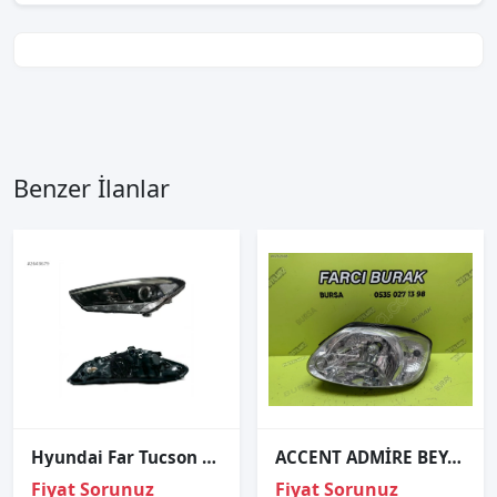
Benzer İlanlar
Hyundai Far Tucson 15-18 Sol (Ledsiz/Motorlu/Mercekli)
ACCENT ADMİRE BEYAZ SİNYALLİ SOL FAR DEPO 2003-2006 9210125511
Fiyat Sorunuz
Fiyat Sorunuz