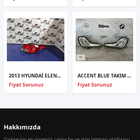
2013 HYUNDAİ ELENTRA SAĞ ARKA STOP
ACCENT BLUE TAKIM SİS FARI ORJİNAL
Fiyat Sorunuz
Fiyat Sorunuz
Hakkımızda
Türkiye'nin en güvenilir çıkma far ve stop lambası platformu.