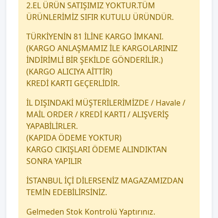
2.EL ÜRÜN SATIŞIMIZ YOKTUR.TÜM
ÜRÜNLERİMİZ SIFIR KUTULU ÜRÜNDÜR.
TÜRKİYENİN 81 İLİNE KARGO İMKANI.
(KARGO ANLAŞMAMIZ İLE KARGOLARINIZ
İNDİRİMLİ BİR ŞEKİLDE GÖNDERİLİR.)
(KARGO ALICIYA AİTTİR)
KREDİ KARTI GEÇERLİDİR.
İL DIŞINDAKİ MÜŞTERİLERİMİZDE / Havale /
MAİL ORDER / KREDİ KARTI / ALIŞVERİŞ
YAPABİLİRLER.
(KAPIDA ÖDEME YOKTUR)
KARGO CIKIŞLARI ÖDEME ALINDIKTAN
SONRA YAPILIR
İSTANBUL İÇİ DİLERSENİZ MAGAZAMIZDAN
TEMİN EDEBİLİRSİNİZ.
Gelmeden Stok Kontrolü Yaptırınız.