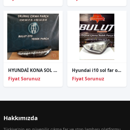
HYUNDAİ KONA SOL GÜNDÜZ FARI ORJİNAL ÇIKMA YEDEK PARÇA
Hyundai i10 sol far orjinal çıkma
Fiyat Sorunuz
Fiyat Sorunuz
Hakkımızda
Türkiye'nin en güvenilir çıkma far ve stop lambası platformu.