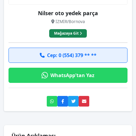
Nilser oto yedek parça
İZMİR/Bornova
Mağazaya Git
Cep: 0 (554) 379 ** **
WhatsApp'tan Yaz
Ürün Açıklaması