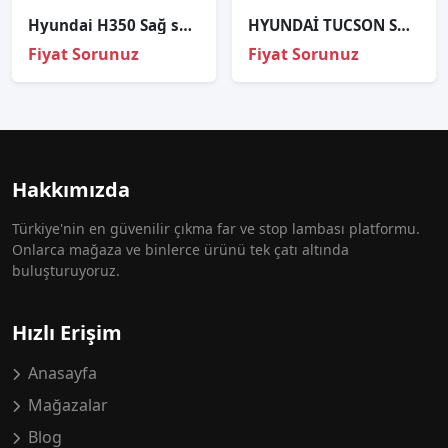
Hyundai H350 Sağ sol sis tesisatı 2016-Orjinal.
HYUNDAİ TUCSON SOL FAR
Fiyat Sorunuz
Fiyat Sorunuz
Hakkımızda
Türkiye'nin en güvenilir çıkma far ve stop lambası platformu.
Onlarca mağaza ve binlerce ürünü tek çatı altında
buluşturuyoruz.
Hızlı Erişim
Anasayfa
Mağazalar
Blog