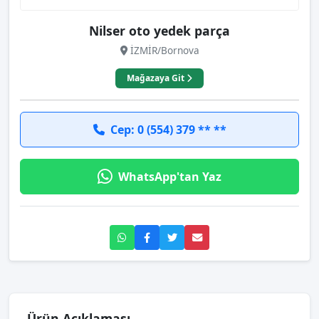
Nilser oto yedek parça
İZMİR/Bornova
Mağazaya Git
Cep: 0 (554) 379 ** **
WhatsApp'tan Yaz
Ürün Açıklaması