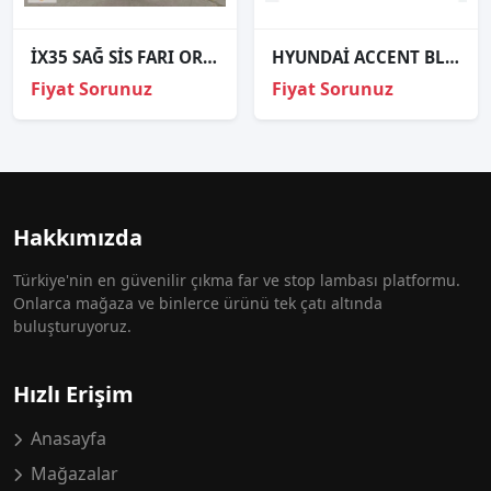
İX35 SAĞ SİS FARI ORJİNAL
HYUNDAİ ACCENT BLUE ARKA TAMPON REFLEKTÖRÜ SAĞ.924061R000
Fiyat Sorunuz
Fiyat Sorunuz
Hakkımızda
Türkiye'nin en güvenilir çıkma far ve stop lambası platformu.
Onlarca mağaza ve binlerce ürünü tek çatı altında
buluşturuyoruz.
Hızlı Erişim
Anasayfa
Mağazalar