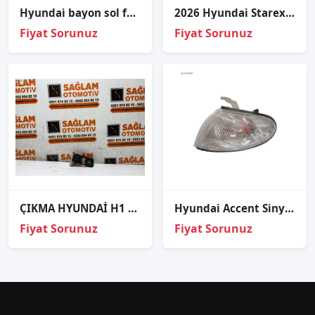
Hyundai̇ bayon sol far sıfır orj 92102-q0500 2021-2024
2026 Hyundai Starex Far Alt Sac Citası R/L
Fiyat Sorunuz
Fiyat Sorunuz
ÇIKMA HYUNDAİ H1 FAR AYAR DÜĞMESİ OEM 93301-4A400LK
Hyundai Accent Sinyal Sol 1995-1997
Fiyat Sorunuz
Fiyat Sorunuz