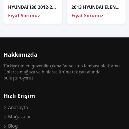
HYUNDAİ İ30 2012-2015 LEDLİ SAĞ SİS FAR
2013 HYUNDAİ ELENTRA SAĞ ARKA STOP
Fiyat Sorunuz
Fiyat Sorunuz
Hakkımızda
Türkiye'nin en güvenilir çıkma far ve stop lambası platformu.
Onlarca mağaza ve binlerce ürünü tek çatı altında
buluşturuyoruz.
Hızlı Erişim
Anasayfa
Mağazalar
Blog