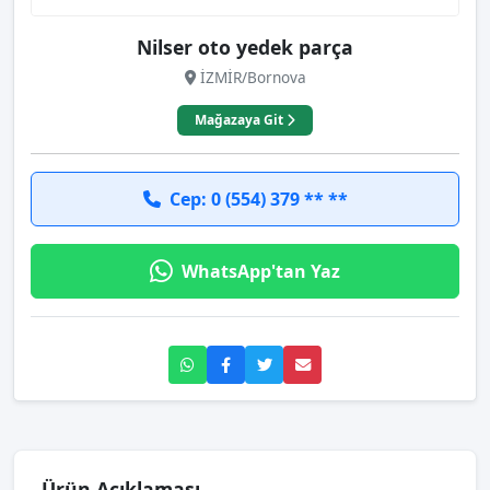
Nilser oto yedek parça
İZMİR/Bornova
Mağazaya Git
Cep: 0 (554) 379 ** **
WhatsApp'tan Yaz
Ürün Açıklaması