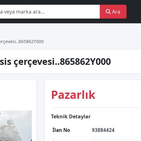
Ara
çerçevesi..865862Y000
sis çerçevesi..865862Y000
Pazarlık
Teknik Detaylar
İlan No
93884424