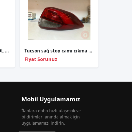
HYUNDAİ ACCENT 98-00 SOL STOP LAMBASI
Tucson sağ stop camı çıkma orjinal
Fiyat Sorunuz
Mobil Uygulamamız
İlanlara daha hızlı ulaşmak ve
bildirimleri anında almak için
uygulamamızı indirin.