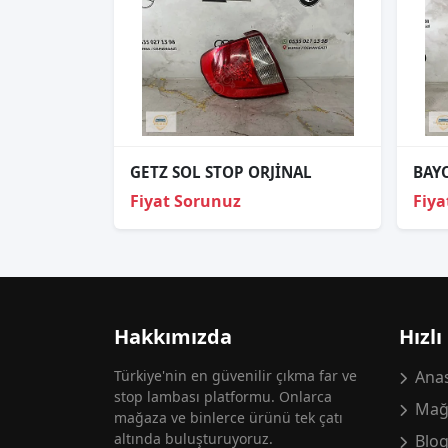
GETZ SOL STOP ORJİNAL
BAY
Fiyat Sorunuz
Fiya
Hakkımızda
Hızlı
Türkiye'nin en güvenilir çıkma far ve
Anas
stop lambası platformu. Onlarca
Mağ
mağaza ve binlerce ürünü tek çatı
altında buluşturuyoruz.
Blo