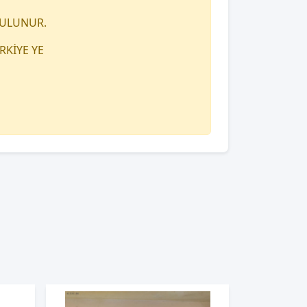
BULUNUR.
KİYE YE