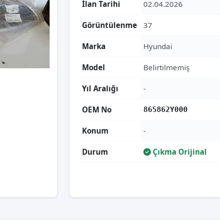
İlan Tarihi
02.04.2026
Görüntülenme
37
Marka
Hyundai
Model
Belirtilmemiş
Yıl Aralığı
-
OEM No
865862Y000
Konum
-
Durum
Çıkma Orijinal