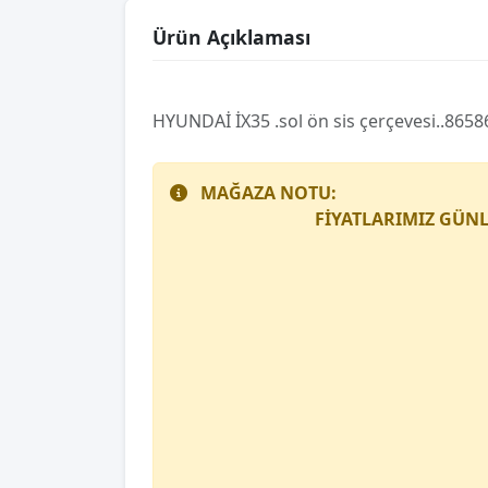
Ürün Açıklaması
HYUNDAİ İX35 .sol ön sis çerçevesi..865
MAĞAZA NOTU:
FİYATLARIMIZ GÜNL