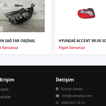
ON SAĞ FAR ORJİNAL
t Sorunuz
Fiyat Sorunuz
 Erişim
İletişim
ayfa
Türkiye Geneli
info@cikmafar.com
azalar
0505 631 23 31
g