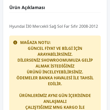
Ürün Açıklaması
Hyundai̇ İ30 Mercekli̇ Sağ Sol Far Sıfır 2008-2012
MAĞAZA NOTU:
GÜNCEL FİYAT VE BİLGİ İÇİN
ARAYABİLİRSİNİZ.
DİLERSENİZ SHOWROOMUMUZA GELİP
ALMAK İSTEDİĞİNİZ
ÜRÜNÜ İNCELEYEBİLİRSİNİZ.
ÖDEMELER BANKA HAVALESİ İLE TAHSİL
EDİLİR.
ÜRÜNLERİMİZ AYNI GÜN İÇERİSİNDE
ANLAŞMALI
ÇALIŞTIĞIMIZ
MNG KARGO
İLE