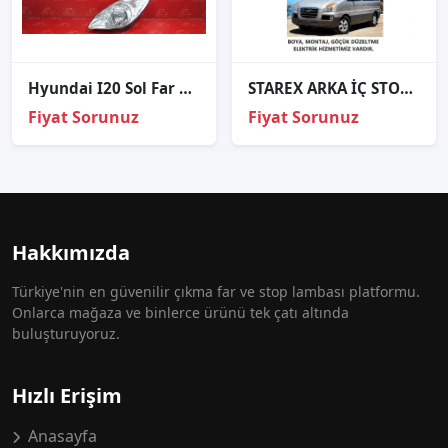
Hyundai I20 Sol Far Orijinal Çıkma
STAREX ARKA İÇ STOP SAĞ SOL 2005 VE ÜZERİ / KAMPANYA
Fiyat Sorunuz
Fiyat Sorunuz
Hakkımızda
Türkiye'nin en güvenilir çıkma far ve stop lambası platformu.
Onlarca mağaza ve binlerce ürünü tek çatı altında
buluşturuyoruz.
Hızlı Erişim
Anasayfa