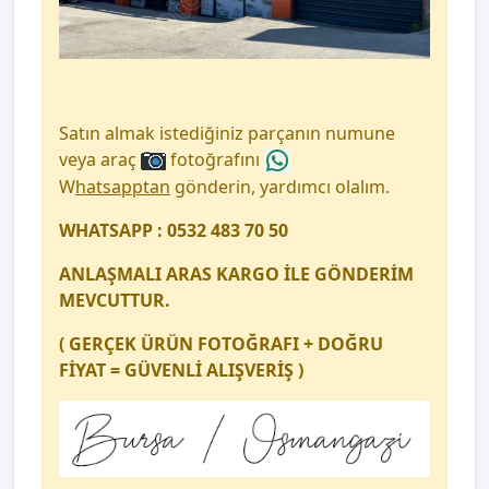
Satın almak istediğiniz parçanın numune
veya araç
fotoğrafını
W
hatsapptan
gönderin, yardımcı olalım.
WHATSAPP : 0532 483 70 50
ANLAŞMALI ARAS KARGO İLE GÖNDERİM
MEVCUTTUR.
( GERÇEK ÜRÜN FOTOĞRAFI + DOĞRU
FİYAT = GÜVENLİ ALIŞVERİŞ )