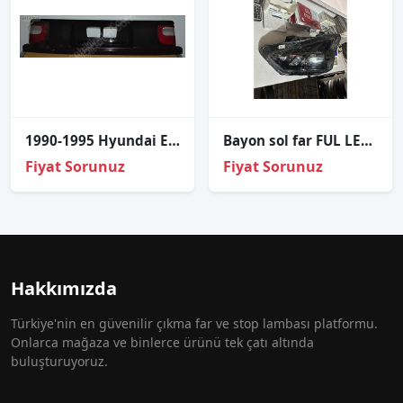
1990-1995 Hyundai Elantra Reflektörlü Tampon Plakalığı
Bayon sol far FUL LED ÇIKMA ORJİNAL
Fiyat Sorunuz
Fiyat Sorunuz
Hakkımızda
Türkiye'nin en güvenilir çıkma far ve stop lambası platformu.
Onlarca mağaza ve binlerce ürünü tek çatı altında
buluşturuyoruz.