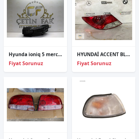
Hyunda i̇oni̇q 5 mercekli̇ sol far i̇oni̇q 5 far orj çıkma 92101-g1
HYUNDAİ ACCENT BLUE SOL STOP ORJİNAL (cam onarımlı)
Fiyat Sorunuz
Fiyat Sorunuz