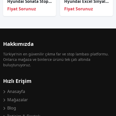
Hyundai Sonata Stop Lambası Sağ Sol Set 2003-2005
Hyundai Excel Sinyal Sağ 1992-1994
Fiyat Sorunuz
Fiyat Sorunuz
Hakkımızda
Türkiye'nin en güvenilir çıkma far ve stop lambası platformu.
Onlarca mağaza ve binlerce ürünü tek çatı altında
buluşturuyoruz.
Hızlı Erişim
Anasayfa
Mağazalar
Blog