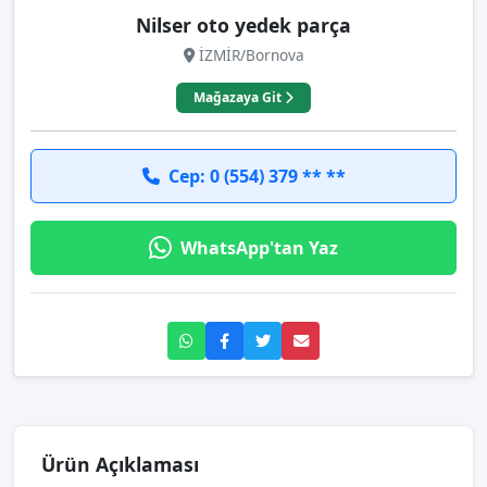
Nilser oto yedek parça
İZMİR/Bornova
Mağazaya Git
Cep: 0 (554) 379 ** **
WhatsApp'tan Yaz
Ürün Açıklaması