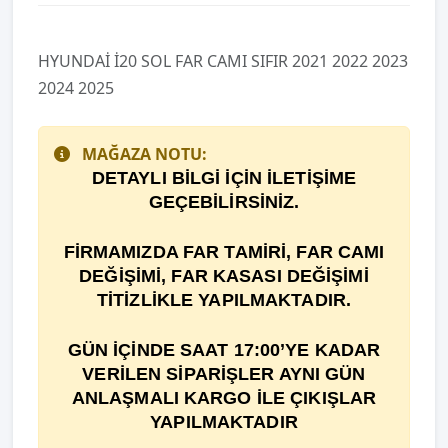
HYUNDAİ İ20 SOL FAR CAMI SIFIR 2021 2022 2023
2024 2025
MAĞAZA NOTU:
DETAYLI BİLGİ İÇİN İLETİŞİME
GEÇEBİLİRSİNİZ.
F
İ
RMAMIZDA FAR TAM
İ
R
İ
, FAR CAMI
DE
ĞİŞİ
M
İ
, FAR KASASI DEĞİŞİMİ
TİTİZLİKLE YAPILMAKTADIR.
GÜN İÇİNDE SAAT 17:00’YE KADAR
VERİLEN SİPARİŞLER AYNI GÜN
ANLAŞMALI KARGO İLE ÇIKIŞLAR
YAPILMAKTADIR