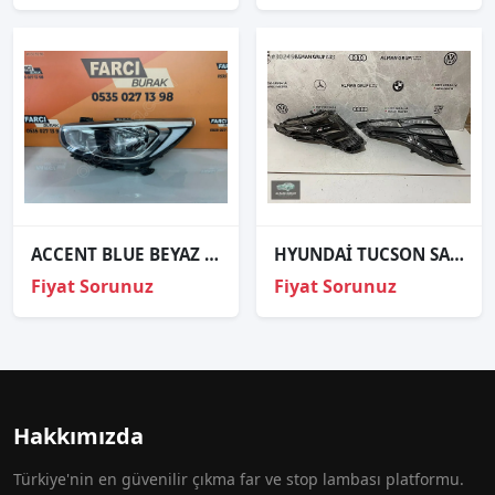
ACCENT BLUE BEYAZ KAŞ SOL FAR ORJİNAL
HYUNDAİ TUCSON SAĞ FAR
Fiyat Sorunuz
Fiyat Sorunuz
Hakkımızda
Türkiye'nin en güvenilir çıkma far ve stop lambası platformu.