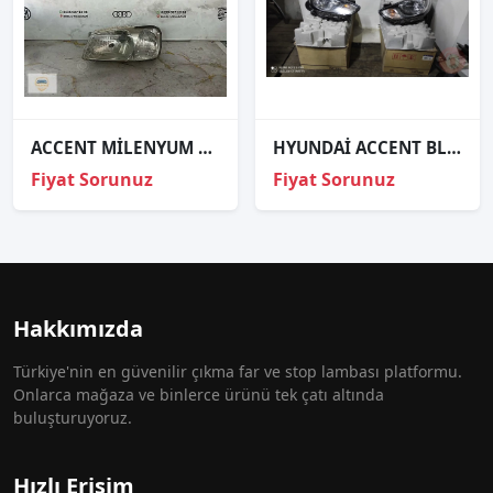
ACCENT MİLENYUM SOL FAR AYFAR
HYUNDAİ ACCENT BLUE SIFIR SAĞ FAR OEM; 92102-1RXXX
Fiyat Sorunuz
Fiyat Sorunuz
Hakkımızda
Türkiye'nin en güvenilir çıkma far ve stop lambası platformu.
Onlarca mağaza ve binlerce ürünü tek çatı altında
buluşturuyoruz.
Hızlı Erişim