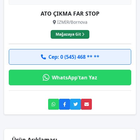
ATO ÇIKMA FAR STOP
İZMİR/Bornova
Mağazaya Git
Cep: 0 (545) 468 ** **
WhatsApp'tan Yaz
Ürün Açıklaması