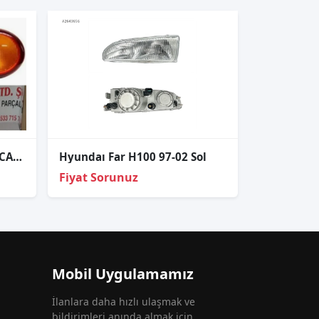
HYUNDAİ H100 KMY STOP CAMI 1997-2004
Hyundaı Far H100 97-02 Sol
Fiyat Sorunuz
Mobil Uygulamamız
İlanlara daha hızlı ulaşmak ve
bildirimleri anında almak için