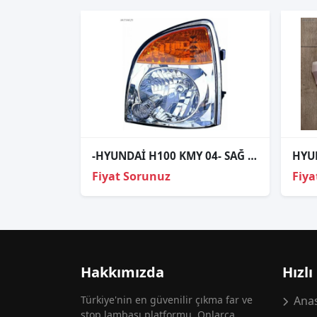
-HYUNDAİ H100 KMY 04- SAĞ FAR- 92102-4F030
Fiyat Sorunuz
Fiya
Hakkımızda
Hızlı
Türkiye'nin en güvenilir çıkma far ve
Anas
stop lambası platformu. Onlarca