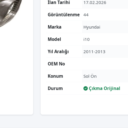
İlan Tarihi
17.02.2026
Görüntülenme
44
Marka
Hyundai
Model
i10
Yıl Aralığı
2011-2013
OEM No
Konum
Sol Ön
Durum
Çıkma Orijinal