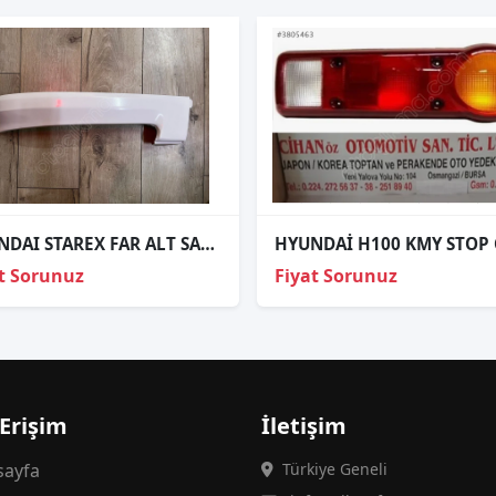
HYUNDAI STAREX FAR ALT SAC PARCA CITA R/L
t Sorunuz
Fiyat Sorunuz
 Erişim
İletişim
ayfa
Türkiye Geneli