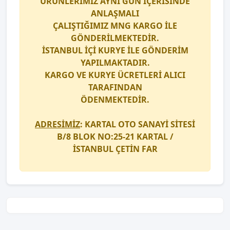
ÜRÜNLERİMİZ AYNI GÜN İÇERİSİNDE
ANLAŞMALI
ÇALIŞTIĞIMIZ
MNG KARGO
İLE
GÖNDERİLMEKTEDİR.
İSTANBUL İÇİ
KURYE
İLE GÖNDERİM
YAPILMAKTADIR.
KARGO
VE
KURYE
ÜCRETLERİ ALICI
TARAFINDAN
ÖDENMEKTEDİR.
ADRESİMİZ
: KARTAL OTO SANAYİ SİTESİ
B/8 BLOK NO:25-21 KARTAL /
İSTANBUL
ÇETİN FAR