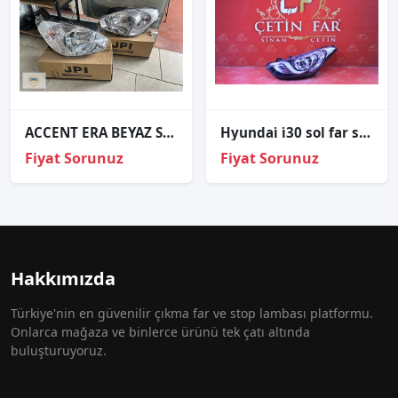
ACCENT ERA BEYAZ SİNYAL TAKIM FAR SIFIR İTHAL
Hyundai̇ i̇30 sol far sıfır 2012-2015
Fiyat Sorunuz
Fiyat Sorunuz
Hakkımızda
Türkiye'nin en güvenilir çıkma far ve stop lambası platformu.
Onlarca mağaza ve binlerce ürünü tek çatı altında
buluşturuyoruz.