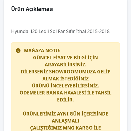
Ürün Açıklaması
Hyundai̇ İ20 Ledli̇ Sol Far Sıfır İthal 2015-2018
MAĞAZA NOTU:
GÜNCEL FİYAT VE BİLGİ İÇİN
ARAYABİLİRSİNİZ.
DİLERSENİZ SHOWROOMUMUZA GELİP
ALMAK İSTEDİĞİNİZ
ÜRÜNÜ İNCELEYEBİLİRSİNİZ.
ÖDEMELER BANKA HAVALESİ İLE TAHSİL
EDİLİR.
ÜRÜNLERİMİZ AYNI GÜN İÇERİSİNDE
ANLAŞMALI
ÇALIŞTIĞIMIZ
MNG KARGO
İLE