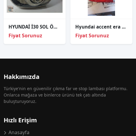
HYUNDAİ İ30 SOL ÖN FAR ÇIKMA ORJİNAL
Hyundai accent era 2006-2010 arka sol stop lambası
Fiyat Sorunuz
Fiyat Sorunuz
Hakkımızda
Türkiye'nin en güvenilir çıkma far ve stop lambası platformu.
Onlarca mağaza ve binlerce ürünü tek çatı altında
buluşturuyoruz.
Hızlı Erişim
Anasayfa