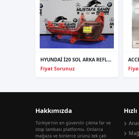
HYUNDAİ İ20 SOL ARKA REFLEKTÖR 92405Q0200
Fiyat Sorunuz
Fiya
Hakkımızda
Hızlı
Türkiye'nin en güvenilir çıkma far ve
Anas
stop lambası platformu. Onlarca
Mağ
mağaza ve binlerce ürünü tek çatı