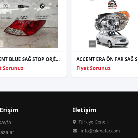
ACCENT BLUE SAĞ STOP ORJİNAL
t Sorunuz
Fiyat Sorunuz
 Erişim
İletişim
ayfa
Türkiye Geneli
info@cikmafar.com
azalar