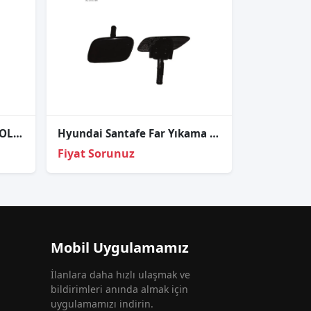
ACCENT ERA ÖN FAR SAĞ SOL SARI 2007 2008 2009 / SIFIR
Hyundai Santafe Far Yıkama Kapak Sağ-Sol 2009-2012
Fiyat Sorunuz
Mobil Uygulamamız
İlanlara daha hızlı ulaşmak ve
bildirimleri anında almak için
uygulamamızı indirin.