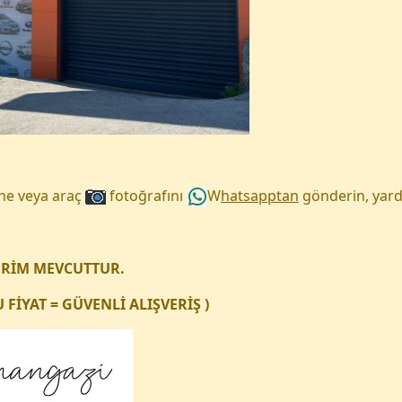
une veya araç
fotoğrafını
W
hatsapptan
gönderin, yard
ERİM MEVCUTTUR.
FİYAT = GÜVENLİ ALIŞVERİŞ )