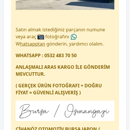
Satın almak istediğiniz parçanın numune
veya araç
fotoğrafını
W
hatsapptan
gönderin, yardımcı olalım.
WHATSAPP : 0532 483 70 50
ANLAŞMALI ARAS KARGO İLE GÖNDERİM
MEVCUTTUR.
( GERÇEK ÜRÜN FOTOĞRAFI + DOĞRU
FİYAT = GÜVENLİ ALIŞVERİŞ )
CİHANÖZ OTOMOTİV BURSA JAPON /