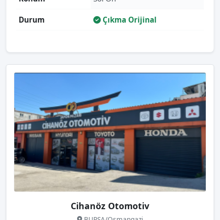
Durum
Çıkma Orijinal
Cihanöz Otomotiv
BURSA/Osmangazi