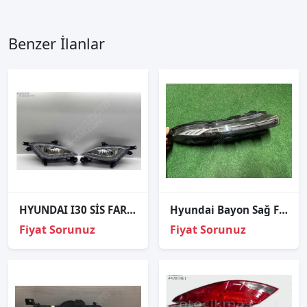
Benzer İlanlar
HYUNDAI I30 SİS FARI SAĞ SOL -2012-2015 ADET FİYATI?
Hyundai Bayon Sağ Far Üst Sinyal 2021-2026 92208-Q0600
Fiyat Sorunuz
Fiyat Sorunuz