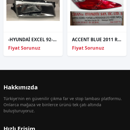
-HYUNDAİ EXCEL 92-94 SOL FAR- 92101-24300
ACCENT BLUE 2011 R-L STOP...
Fiyat Sorunuz
Fiyat Sorunuz
Hakkımızda
Türkiye'nin en güvenilir çıkma far ve stop lambası platformu.
Onlarca mağaza ve binlerce ürünü tek çatı altında
buluşturuyoruz.
Hızlı Erişim