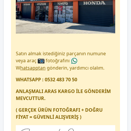
Satın almak istediğiniz parçanın numune
veya araç
fotoğrafını
W
hatsapptan
gönderin, yardımcı olalım.
WHATSAPP : 0532 483 70 50
ANLAŞMALI ARAS KARGO İLE GÖNDERİM
MEVCUTTUR.
( GERÇEK ÜRÜN FOTOĞRAFI + DOĞRU
FİYAT = GÜVENLİ ALIŞVERİŞ )