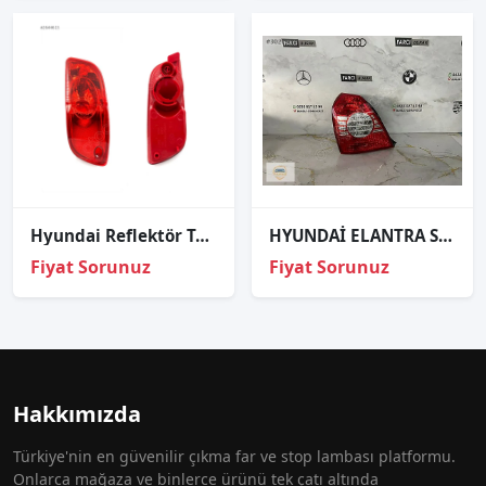
Hyundai Reflektör Tampon Santafe 06-10 Arka Sağ
HYUNDAİ ELANTRA SOL STOP ORJİNAL 04-07
Fiyat Sorunuz
Fiyat Sorunuz
Hakkımızda
Türkiye'nin en güvenilir çıkma far ve stop lambası platformu.
Onlarca mağaza ve binlerce ürünü tek çatı altında