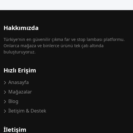
Hakkımızda
Türkiye'nin en güvenilir çıkma far ve stop lambası platformu.
Onlarca mağaza ve binlerce ürünü tek çatı altında
buluşturuyoruz.
Hızlı Erişim
Anasayfa
Mağazalar
Blog
İletişim & Destek
İletişim