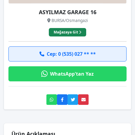
ASYILMAZ GARAGE 16
BURSA/Osmangazi
Mağazaya Git
Cep: 0 (535) 027 ** **
WhatsApp'tan Yaz
Ürün Açıklaması