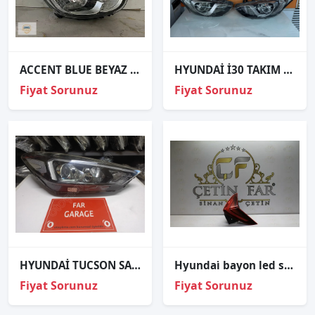
ACCENT BLUE BEYAZ KAŞ SAĞ FAR SIFIR
HYUNDAİ İ30 TAKIM FAR ORJİNAL
Fiyat Sorunuz
Fiyat Sorunuz
HYUNDAİ TUCSON SAG FAR
Hyundai̇ bayon led sağ stop sıfır i̇thal 92402-q0600
Fiyat Sorunuz
Fiyat Sorunuz