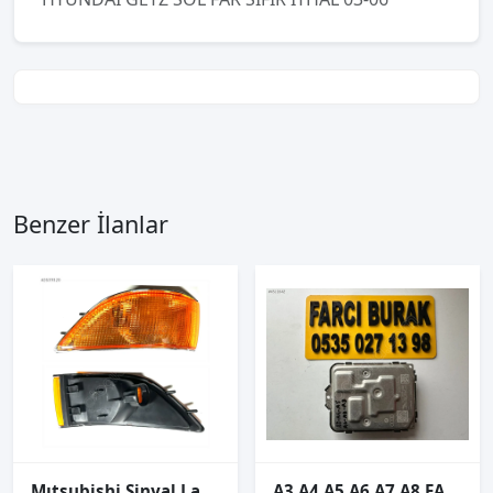
Benzer İlanlar
Mıtsubishi Sinyal Lancer 88-92 Sol
A3 A4 A5 A6 A7 A8 FAR BEYNİ ORJİNAL