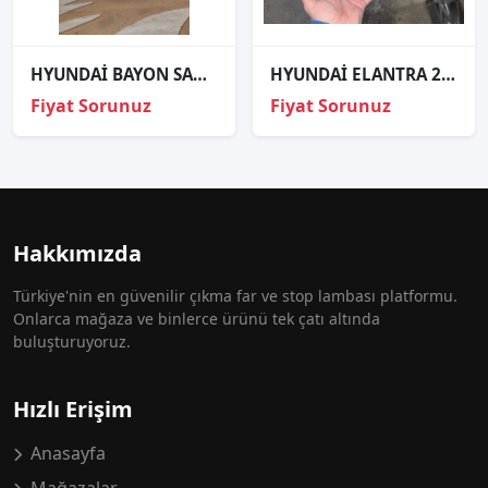
HYUNDAİ BAYON SAĞ FAR
HYUNDAİ ELANTRA 2007 SOL SİS FAR
Fiyat Sorunuz
Fiyat Sorunuz
Hakkımızda
Türkiye'nin en güvenilir çıkma far ve stop lambası platformu.
Onlarca mağaza ve binlerce ürünü tek çatı altında
buluşturuyoruz.
Hızlı Erişim
Anasayfa