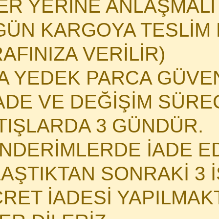
HER YERİNE ANLAŞMAL
GÜN KARGOYA TESLİM E
AFINIZA VERİLİR)
MA YEDEK PARCA GÜVE
DE VE DEĞİŞİM SÜRECİ
ATIŞLARDA 3 GÜNDÜR.
NDERİMLERDE İADE E
LAŞTIKTAN SONRAKİ 3 
CRET İADESİ YAPILMAK