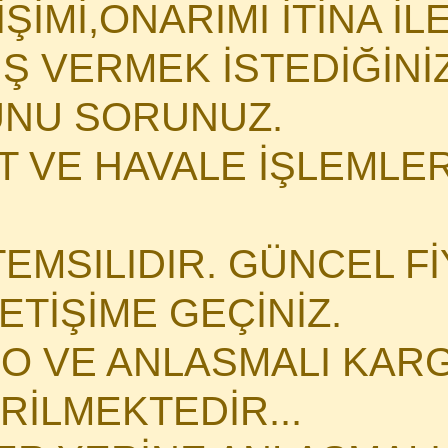
İMİ,ONARIMI İTİNA İLE 
İŞ VERMEK İSTEDİĞİN
NU SORUNUZ.
 VE HAVALE İŞLEMLERİ
TEMSILIDIR. GÜNCEL Fİ
LETİŞİME GEÇİNİZ.
O VE ANLASMALI KARG
İLMEKTEDİR...