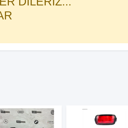
R DİLERİZ...
AR