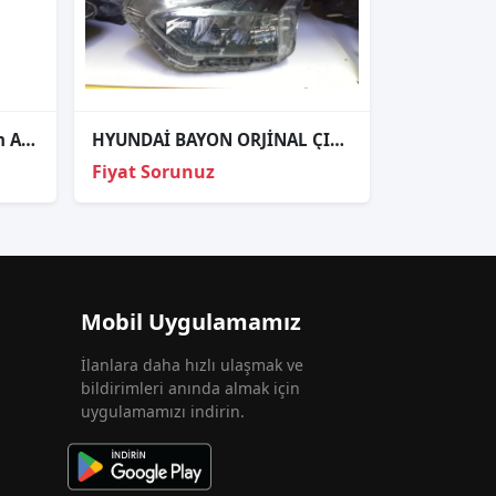
Hyundai Reflektör Tampon Accent 03-05 Arka
HYUNDAİ BAYON ORJİNAL ÇIKMA SOL FAR
Fiyat Sorunuz
Mobil Uygulamamız
İlanlara daha hızlı ulaşmak ve
bildirimleri anında almak için
uygulamamızı indirin.