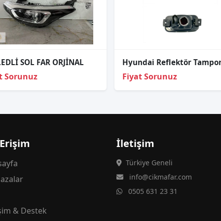
LEDLİ SOL FAR ORJİNAL
t Sorunuz
Fiyat Sorunuz
 Erişim
İletişim
ayfa
Türkiye Geneli
info@cikmafar.com
azalar
0505 631 23 31
g
işim & Destek