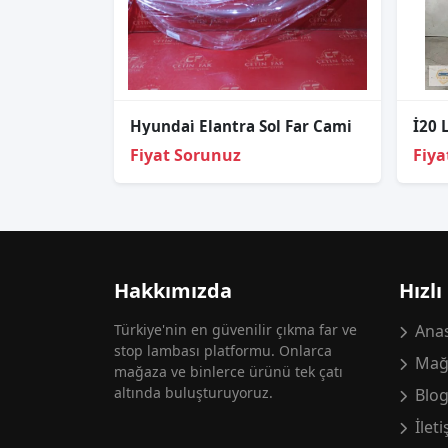
Hyundai̇ Elantra Sol Far Cami
İ20 
Fiyat Sorunuz
Fiya
Hakkımızda
Hızlı
Türkiye'nin en güvenilir çıkma far ve
Anas
stop lambası platformu. Onlarca
Mağ
mağaza ve binlerce ürünü tek çatı
altında buluşturuyoruz.
Blo
İlet