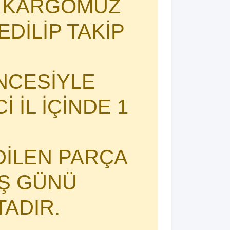
I KARGOMUZ
DİLİP TAKİP
NCESİYLE
 İL İÇİNDE 1
DİLEN PARÇA
İŞ GÜNÜ
TADIR.