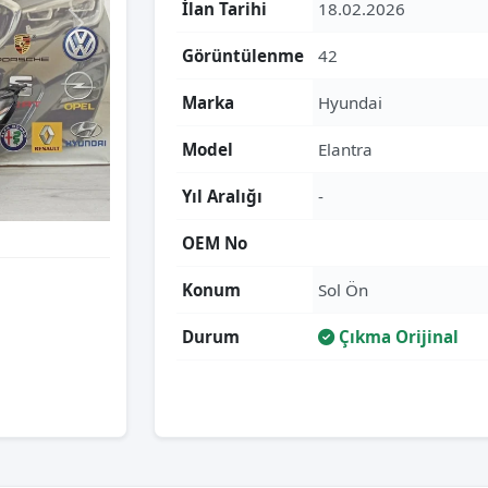
İlan Tarihi
18.02.2026
Görüntülenme
42
Marka
Hyundai
Model
Elantra
Yıl Aralığı
-
OEM No
Konum
Sol Ön
Durum
Çıkma Orijinal