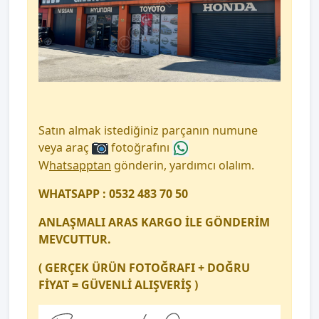
Satın almak istediğiniz parçanın numune
veya araç
fotoğrafını
W
hatsapptan
gönderin, yardımcı olalım.
WHATSAPP : 0532 483 70 50
ANLAŞMALI ARAS KARGO İLE GÖNDERİM
MEVCUTTUR.
( GERÇEK ÜRÜN FOTOĞRAFI + DOĞRU
FİYAT = GÜVENLİ ALIŞVERİŞ )