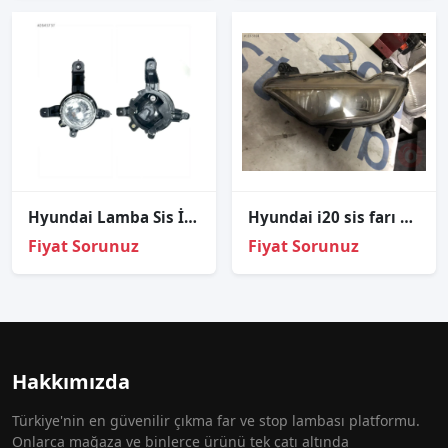
Hyundai Lamba Sis İx35 11-15 Sol (Ampullü)
Hyundai i20 sis farı çıkma
Fiyat Sorunuz
Fiyat Sorunuz
Hakkımızda
Türkiye'nin en güvenilir çıkma far ve stop lambası platformu.
Onlarca mağaza ve binlerce ürünü tek çatı altında