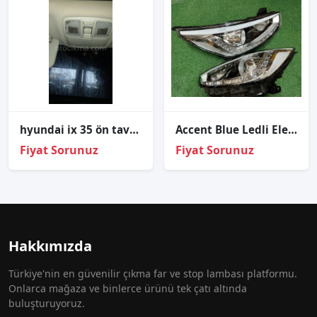
hyundai ix 35 ön tavan lambası
Accent Blue Ledli Elektırıklı Far Lambası Set 2011-2017
Fiyat Sorunuz
Fiyat Sorunuz
Hakkımızda
Türkiye'nin en güvenilir çıkma far ve stop lambası platformu.
Onlarca mağaza ve binlerce ürünü tek çatı altında
buluşturuyoruz.