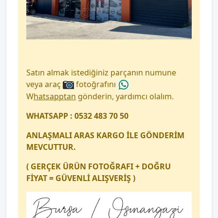
Satın almak istediğiniz parçanın numune
veya araç
fotoğrafını
W
hatsapptan
gönderin, yardımcı olalım.
WHATSAPP : 0532 483 70 50
ANLAŞMALI ARAS KARGO İLE GÖNDERİM
MEVCUTTUR.
( GERÇEK ÜRÜN FOTOĞRAFI + DOĞRU
FİYAT = GÜVENLİ ALIŞVERİŞ )