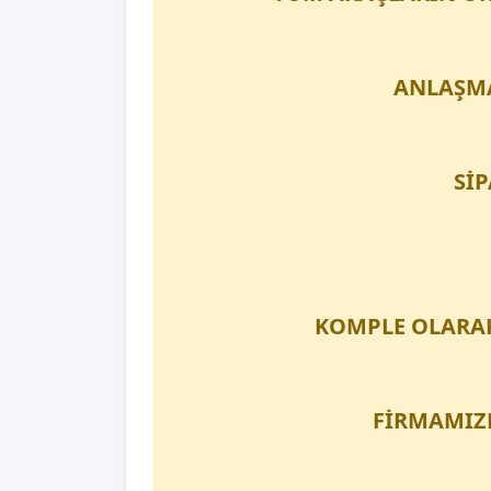
ANLAŞMA
Sİ
KOMPLE OLARAK
FİRMAMIZD