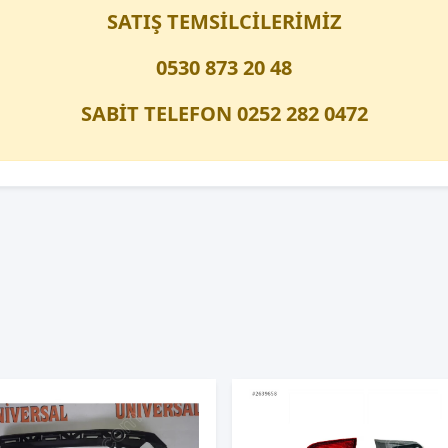
SATIŞ TEMSİLCİLERİMİZ
0530 873 20 48
SABİT TELEFON 0252 282 0472