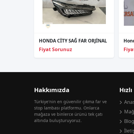
HONDA CİTY SAĞ FAR ORJİNAL
Fiyat Sorunuz
Fiya
Hakkımızda
Hızlı
Türkiye'nin en güvenilir çıkma far ve
Anas
stop lambası platformu. Onlarca
Mağ
mağaza ve binlerce ürünü tek çatı
altında buluşturuyoruz.
Blo
İlet