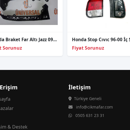
Honda Braket Far Altı Jazz 09-11 Ön Sol (Üst Büyük)
Honda Stop Cıvıc 96-00 İç 
t Sorunuz
Fiyat Sorunuz
 Erişim
İletişim
ayfa
Türkiye Geneli
info@cikmafar.com
azalar
0505 631 23 31
g
işim & Destek