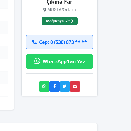
Çıkma Far
MUĞLA/Ortaca
Mağazaya Git
Cep: 0 (530) 873 ** **
WhatsApp'tan Yaz