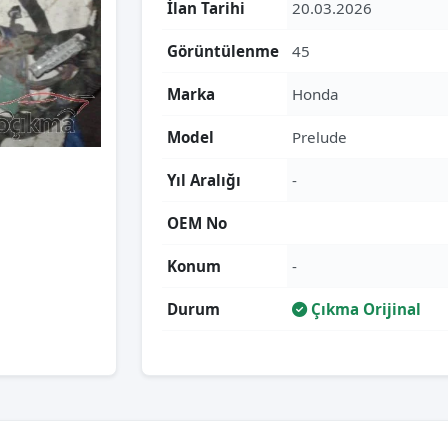
İlan Tarihi
20.03.2026
Görüntülenme
45
Marka
Honda
Model
Prelude
Yıl Aralığı
-
OEM No
Konum
-
Durum
Çıkma Orijinal