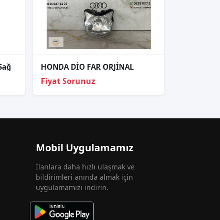
Sağ
HONDA DİO FAR ORJİNAL
Fiyat Sorunuz
Mobil Uygulamamız
İlanlara daha hızlı ulaşmak ve
bildirimleri anında almak için
uygulamamızı indirin.