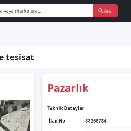
Ara
t
 tesisat
Pazarlık
Teknik Detaylar
İlan No
88266784