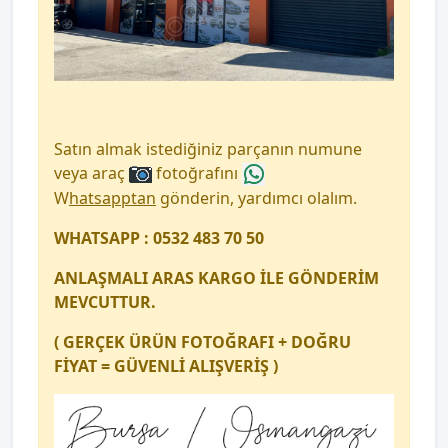
Satın almak istediğiniz parçanın numune
veya araç
fotoğrafını
W
hatsapptan
gönderin, yardımcı olalım.
WHATSAPP : 0532 483 70 50
ANLAŞMALI ARAS KARGO İLE GÖNDERİM
MEVCUTTUR.
( GERÇEK ÜRÜN FOTOĞRAFI + DOĞRU
FİYAT = GÜVENLİ ALIŞVERİŞ )