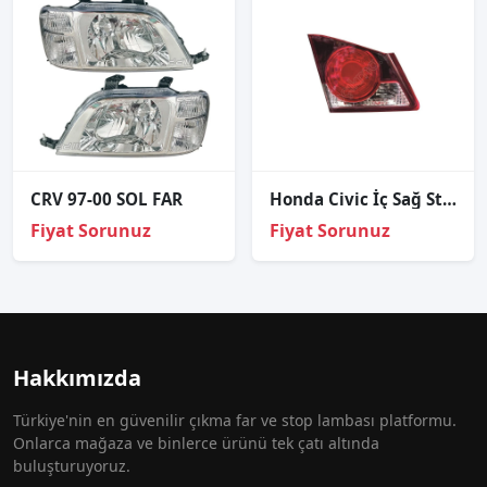
CRV 97-00 SOL FAR
Honda Civic İç Sağ Stop Lambası 2007-2009
Fiyat Sorunuz
Fiyat Sorunuz
Hakkımızda
Türkiye'nin en güvenilir çıkma far ve stop lambası platformu.
Onlarca mağaza ve binlerce ürünü tek çatı altında
buluşturuyoruz.