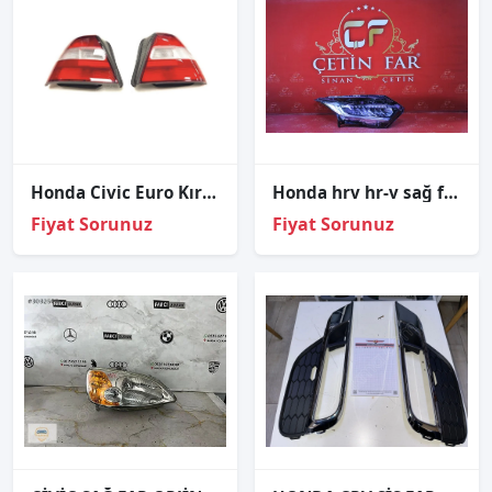
Honda Civic Euro Kırmızı Beyaz Sağ-Sol Stop Lamba 1996-1998
Honda hrv hr-v sağ full led far sıfır orj 2021-2023
Fiyat Sorunuz
Fiyat Sorunuz