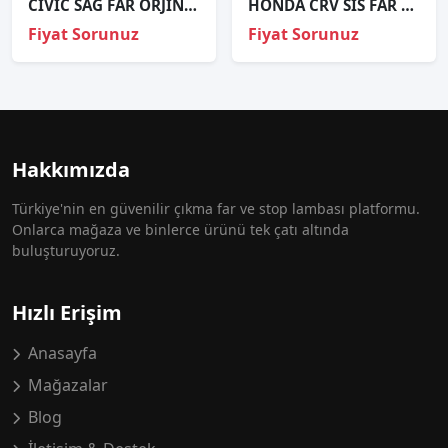
CİVİC SAĞ FAR ORJİNAL
HONDA CRV SİS FAR ÇERÇEVESİ 15-18 SAĞ SOL
Fiyat Sorunuz
Fiyat Sorunuz
Hakkımızda
Türkiye'nin en güvenilir çıkma far ve stop lambası platformu.
Onlarca mağaza ve binlerce ürünü tek çatı altında
buluşturuyoruz.
Hızlı Erişim
Anasayfa
Mağazalar
Blog