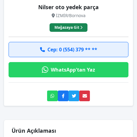
Nilser oto yedek parça
İZMİR/Bornova
Mağazaya Git
Cep: 0 (554) 379 ** **
WhatsApp'tan Yaz
Ürün Açıklaması