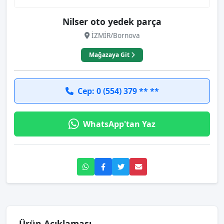
Nilser oto yedek parça
İZMİR/Bornova
Mağazaya Git
Cep: 0 (554) 379 ** **
WhatsApp'tan Yaz
Ürün Açıklaması