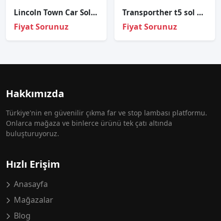
Lincoln Town Car Sol Far Orijinal Çıkma
Transporther t5 sol ön far çıkma
Fiyat Sorunuz
Fiyat Sorunuz
Hakkımızda
Türkiye'nin en güvenilir çıkma far ve stop lambası platformu.
Onlarca mağaza ve binlerce ürünü tek çatı altında
buluşturuyoruz.
Hızlı Erişim
Anasayfa
Mağazalar
Blog