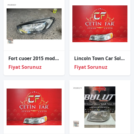
Fort cuoer 2015 model sol ön far içi siyah
Lincoln Town Car Sol Far Orijinal Çıkma
Fiyat Sorunuz
Fiyat Sorunuz