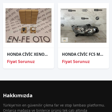
HONDA CİVİC XENON FAR BEYNİ W3T21571
HONDA CİVİC FC5 MERCEKLİ SAĞ FAR ORJİNAL
Fiyat Sorunuz
Fiyat Sorunuz
Hakkımızda
Türkiye'nin en güvenilir çıkma far ve stop lambası platformu.
Onlarca mağaza ve binlerce ürünü tek çatı altında