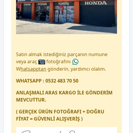
Satın almak istediğiniz parçanın numune
veya araç
fotoğrafını
W
hatsapptan
gönderin, yardımcı olalım.
WHATSAPP : 0532 483 70 50
ANLAŞMALI ARAS KARGO İLE GÖNDERİM
MEVCUTTUR.
( GERÇEK ÜRÜN FOTOĞRAFI + DOĞRU
FİYAT = GÜVENLİ ALIŞVERİŞ )