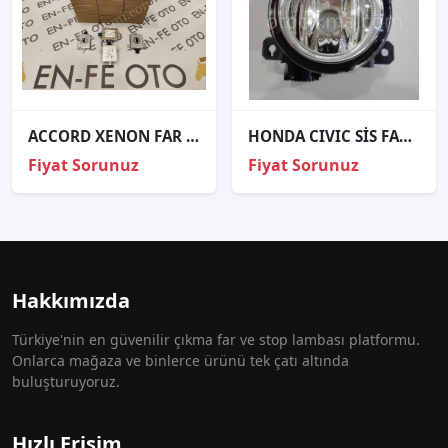
ACCORD XENON FAR BEYNİ W3T16271 W3T20971
HONDA CIVIC SİS FARI SAĞ SOL 2017
Fiyat Sorunuz
Fiyat Sorunuz
Hakkımızda
Türkiye'nin en güvenilir çıkma far ve stop lambası platformu.
Onlarca mağaza ve binlerce ürünü tek çatı altında
buluşturuyoruz.
Hızlı Erişim