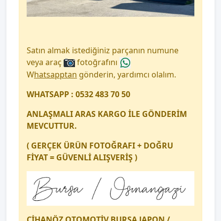
Satın almak istediğiniz parçanın numune
veya araç
fotoğrafını
W
hatsapptan
gönderin, yardımcı olalım.
WHATSAPP : 0532 483 70 50
ANLAŞMALI ARAS KARGO İLE GÖNDERİM
MEVCUTTUR.
( GERÇEK ÜRÜN FOTOĞRAFI + DOĞRU
FİYAT = GÜVENLİ ALIŞVERİŞ )
CİHANÖZ OTOMOTİV BURSA JAPON /