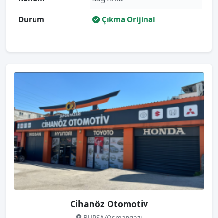
Durum
Çıkma Orijinal
Cihanöz Otomotiv
BURSA/Osmangazi