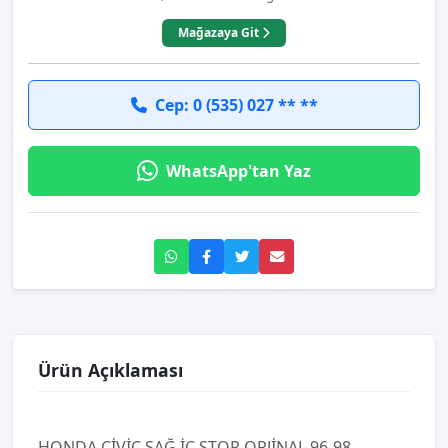
Mağazaya Git
Cep: 0 (535) 027 ** **
WhatsApp'tan Yaz
Ürün Açıklaması
HONDA CİVİC SAĞ İÇ STOP ORJİNAL 96-98