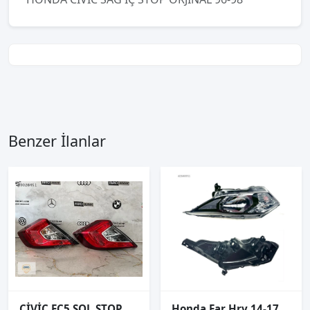
Benzer İlanlar
CİVİC FC5 SOL STOP ORJİNAL
Honda Far Hrv 14-17 Sol (Ledsiz/Motorlu)