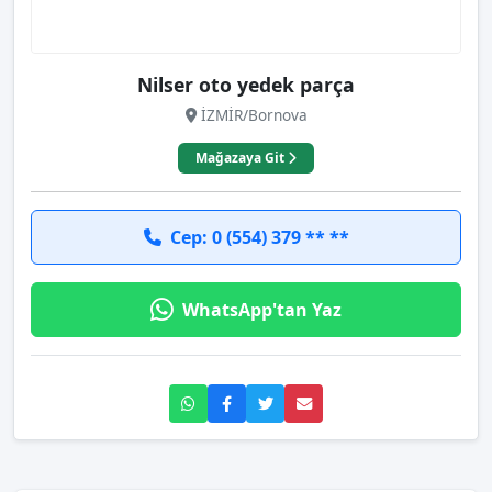
Nilser oto yedek parça
İZMİR/Bornova
Mağazaya Git
Cep: 0 (554) 379 ** **
WhatsApp'tan Yaz