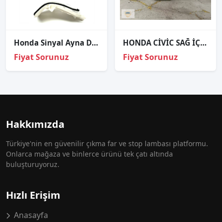
Honda Sinyal Ayna Dikiz Crv 07-11 Sol
HONDA CİVİC SAĞ İÇ STOP ORJİNAL 96-98
Fiyat Sorunuz
Fiyat Sorunuz
Hakkımızda
Türkiye'nin en güvenilir çıkma far ve stop lambası platformu.
Onlarca mağaza ve binlerce ürünü tek çatı altında
buluşturuyoruz.
Hızlı Erişim
Anasayfa