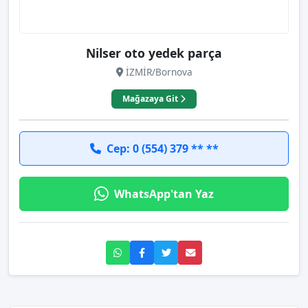
Nilser oto yedek parça
İZMİR/Bornova
Mağazaya Git
Cep: 0 (554) 379 ** **
WhatsApp'tan Yaz