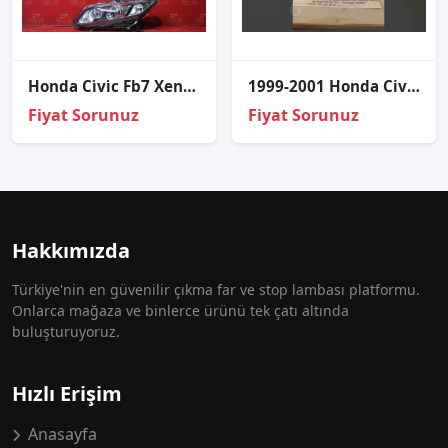
Honda Ci̇vi̇c Fb7 Xenon Sol Far Sıfır İthal 2012-2015
1999-2001 Honda Civic Sağ/Sol Far - Adet Fiyatı
Fiyat Sorunuz
Fiyat Sorunuz
Hakkımızda
Türkiye'nin en güvenilir çıkma far ve stop lambası platformu.
Onlarca mağaza ve binlerce ürünü tek çatı altında
buluşturuyoruz.
Hızlı Erişim
Anasayfa