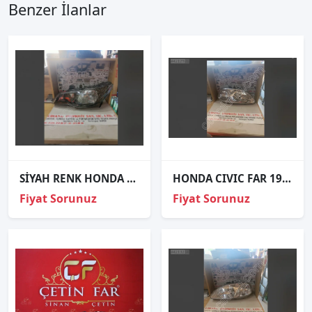
Benzer İlanlar
SİYAH RENK HONDA CIVIC FAR SOL 2009-2011
HONDA CIVIC FAR 1996 1998 SAĞ-SOL 33101S04G02-33151S04G02.
Fiyat Sorunuz
Fiyat Sorunuz