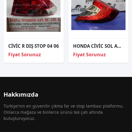
CİVİC R DIŞ STOP 04 06
HONDA CİVİC SOL ARKA DIŞ STOP 2016
Fiyat Sorunuz
Fiyat Sorunuz
Hakkımızda
Türkiye'nin en güvenilir çıkma far ve stop lambası platformu.
Onlarca mağaza ve binlerce ürünü tek çatı altında
buluşturuyoruz.