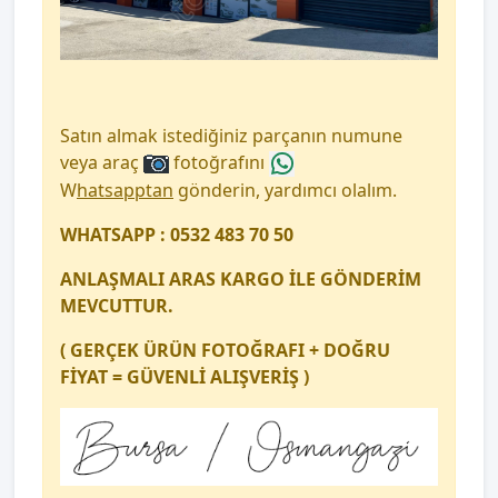
Satın almak istediğiniz parçanın numune
veya araç
fotoğrafını
W
hatsapptan
gönderin, yardımcı olalım.
WHATSAPP : 0532 483 70 50
ANLAŞMALI ARAS KARGO İLE GÖNDERİM
MEVCUTTUR.
( GERÇEK ÜRÜN FOTOĞRAFI + DOĞRU
FİYAT = GÜVENLİ ALIŞVERİŞ )