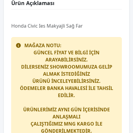
Ürün Açıklaması
Honda Civic Ies Makyajli Sağ Far
MAĞAZA NOTU:
GÜNCEL FİYAT VE BİLGİ İÇİN
ARAYABİLİRSİNİZ.
DİLERSENİZ SHOWROOMUMUZA GELİP
ALMAK İSTEDİĞİNİZ
ÜRÜNÜ İNCELEYEBİLİRSİNİZ.
ÖDEMELER BANKA HAVALESİ İLE TAHSİL
EDİLİR.
ÜRÜNLERİMİZ AYNI GÜN İÇERİSİNDE
ANLAŞMALI
ÇALIŞTIĞIMIZ
MNG KARGO
İLE
GÖNDERİLMEKTEDİR.