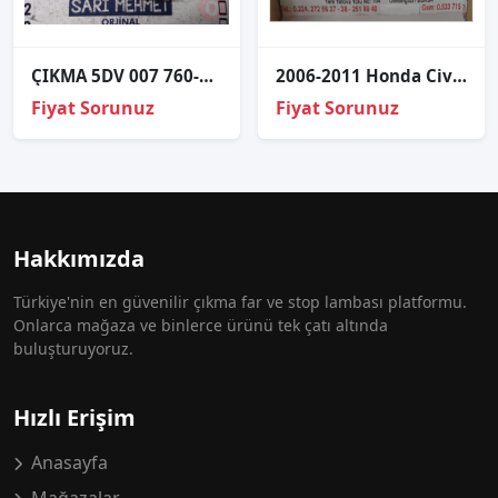
ÇIKMA 5DV 007 760-17 XENON FAR BEYNİ
2006-2011 Honda Civic Sağ-Sol Far Kasası - Oto Çıkma Parçala
Fiyat Sorunuz
Fiyat Sorunuz
Hakkımızda
Türkiye'nin en güvenilir çıkma far ve stop lambası platformu.
Onlarca mağaza ve binlerce ürünü tek çatı altında
buluşturuyoruz.
Hızlı Erişim
Anasayfa