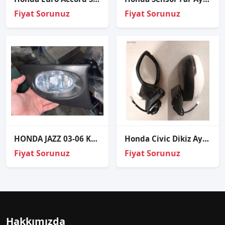
Fiyat Sorunuz
Fiyat Sorunuz
HONDA JAZZ 03-06 KAPAKLI SAĞ SİS FAR
Honda Civic Dikiz Ayna Sol Elk+Sinyal+Katlama+Isıtma
Fiyat Sorunuz
Fiyat Sorunuz
Hakkımızda