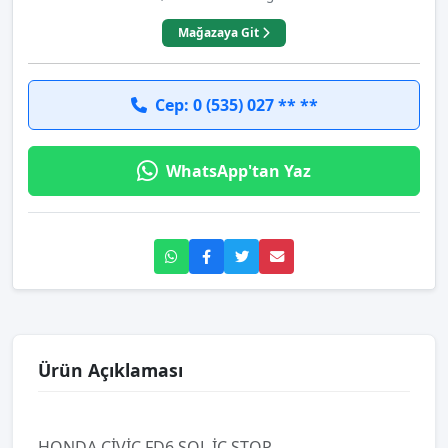
Mağazaya Git
Cep: 0 (535) 027 ** **
WhatsApp'tan Yaz
Ürün Açıklaması
HONDA CİVİC FD6 SOL İÇ STOP