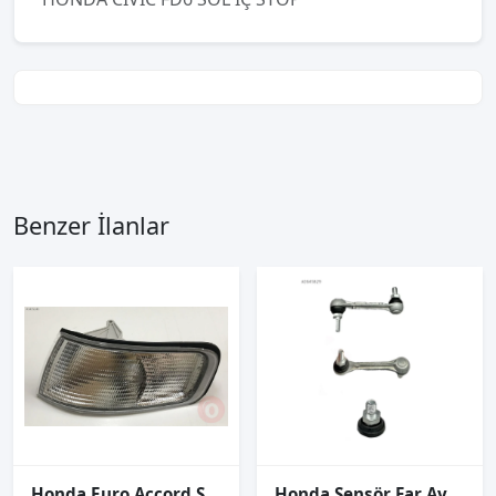
Benzer İlanlar
Honda Euro Accord Sol Sinyal 1996 1999
Honda Sensör Far Ayar Cıvıc 16-22/Accord 12-18/Crv 12-18 Arka