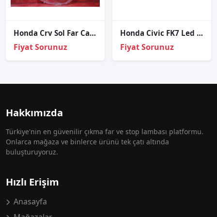
Honda Crv Sol Far Cami
Honda Civic FK7 Led Stop Spoıler Şerit Led 2016-2021
Fiyat Sorunuz
Fiyat Sorunuz
Hakkımızda
Türkiye'nin en güvenilir çıkma far ve stop lambası platformu.
Onlarca mağaza ve binlerce ürünü tek çatı altında
buluşturuyoruz.
Hızlı Erişim
Anasayfa