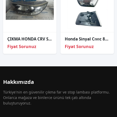
ÇIKMA HONDA CRV SOL ÖN FAR
Honda Sinyal Cıvıc 89-90 Sol (Beyaz)
Fiyat Sorunuz
Fiyat Sorunuz
Hakkımızda
Türkiye'nin en güvenilir çıkma far ve stop lambası platformu.
Onlarca mağaza ve binlerce ürünü tek çatı altında
buluşturuyoruz.