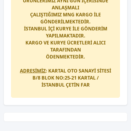
ÜRÜNLERİMİZ AYNI GÜN İÇERİSİNDE
ANLAŞMALI
ÇALIŞTIĞIMIZ
MNG KARGO
İLE
GÖNDERİLMEKTEDİR.
İSTANBUL İÇİ
KURYE
İLE GÖNDERİM
YAPILMAKTADIR.
KARGO
VE
KURYE
ÜCRETLERİ ALICI
TARAFINDAN
ÖDENMEKTEDİR.
ADRESİMİZ
: KARTAL OTO SANAYİ SİTESİ
B/8 BLOK NO:25-21 KARTAL /
İSTANBUL
ÇETİN FAR