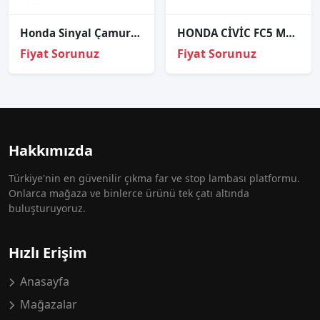
Honda Sinyal Çamurluk Cıvıc 96-00/Hrv 98-05/Cıvıc Type-r 06-
HONDA CİVİC FC5 MERCEKLİ TİP SAĞ FAR CAMI SIFIR 2017 2018 2019 2020 2021 2022
Fiyat Sorunuz
Fiyat Sorunuz
Hakkımızda
Türkiye'nin en güvenilir çıkma far ve stop lambası platformu.
Onlarca mağaza ve binlerce ürünü tek çatı altında
buluşturuyoruz.
Hızlı Erişim
Anasayfa
Mağazalar