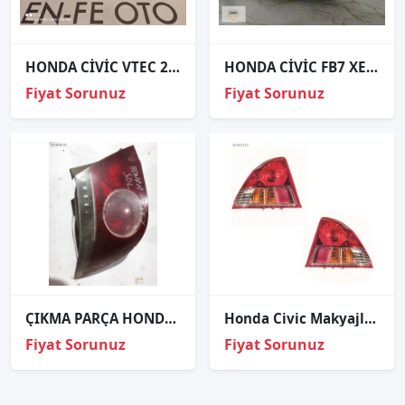
HONDA CİVİC VTEC 2 SAĞ FAR KOMPLE SIFIR
HONDA CİVİC FB7 XENON SOL FAR ORJİNAL
Fiyat Sorunuz
Fiyat Sorunuz
ÇIKMA PARÇA HONDA CİTY SOL STOP
Honda Civic Makyajlı Kasa Sağ Sol Stop Lambası Duylu
Fiyat Sorunuz
Fiyat Sorunuz