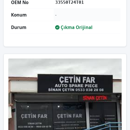
OEM No
33550T24T01
Konum
-
Durum
Çıkma Orijinal