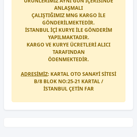
ÜRÜNLERİMİZ AYNI GÜN İÇERİSİNDE
ANLAŞMALI
ÇALIŞTIĞIMIZ
MNG KARGO
İLE
GÖNDERİLMEKTEDİR.
İSTANBUL İÇİ
KURYE
İLE GÖNDERİM
YAPILMAKTADIR.
KARGO
VE
KURYE
ÜCRETLERİ ALICI
TARAFINDAN
ÖDENMEKTEDİR.
ADRESİMİZ
: KARTAL OTO SANAYİ SİTESİ
B/8 BLOK NO:25-21 KARTAL /
İSTANBUL
ÇETİN FAR