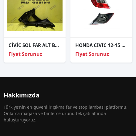
CİVİC SOL FAR ALT BRAKETİ 2017-
HONDA CIVIC 12-15 FB7 KASA SOL DIŞ STOP 33550-TR0-E01
Fiyat Sorunuz
Fiyat Sorunuz
Hakkımızda
Türkiye'nin en güvenilir çıkma far ve stop lambası platformu.
Onlarca mağaza ve binlerce ürünü tek çatı altında
buluşturuyoruz.