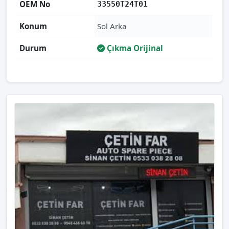
OEM No
33550T24T01
Konum
Sol Arka
Durum
Çıkma Orijinal