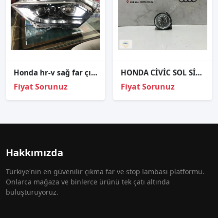
Honda hr-v sağ far çıkma ORJİNAL
HONDA CİVİC SOL SİS FARI ORJİNAL
Fiyat Sorunuz
Fiyat Sorunuz
Hakkımızda
Türkiye'nin en güvenilir çıkma far ve stop lambası platformu.
Onlarca mağaza ve binlerce ürünü tek çatı altında
buluşturuyoruz.