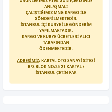
ÜRÜNLERİMİZ AYNI GÜN İÇERİSİNDE
ANLAŞMALI
ÇALIŞTIĞIMIZ
MNG KARGO
İLE
GÖNDERİLMEKTEDİR.
İSTANBUL İÇİ
KURYE
İLE GÖNDERİM
YAPILMAKTADIR.
KARGO
VE
KURYE
ÜCRETLERİ ALICI
TARAFINDAN
ÖDENMEKTEDİR.
ADRESİMİZ
: KARTAL OTO SANAYİ SİTESİ
B/8 BLOK NO:25-21 KARTAL /
İSTANBUL
ÇETİN FAR