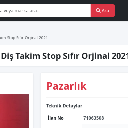
Ara
akim Stop Sıfır Orji̇nal 2021
ç Diş Takim Stop Sıfır Orji̇nal 20
Pazarlık
Teknik Detaylar
İlan No
71063508