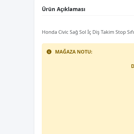
Ürün Açıklaması
Honda Ci̇vi̇c Sağ Sol İç Diş Takim Stop Sıf
MAĞAZA NOTU:
D