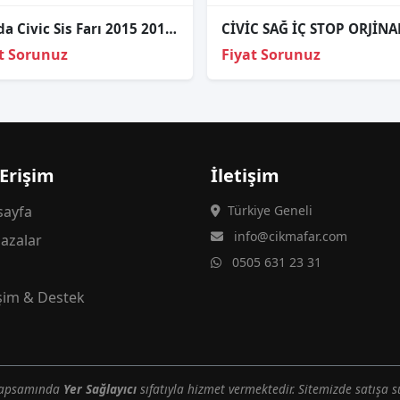
Honda Civic Sis Farı 2015 2016 - Sağ Sol
CİVİC SAĞ İÇ STOP ORJİNA
t Sorunuz
Fiyat Sorunuz
 Erişim
İletişim
ayfa
Türkiye Geneli
info@cikmafar.com
azalar
0505 631 23 31
g
işim & Destek
 kapsamında
Yer Sağlayıcı
sıfatıyla hizmet vermektedir. Sitemizde satışa s