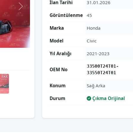
İlan Tarihi
31.01.2026
Görüntülenme
45
Marka
Honda
Model
Civic
Yıl Aralığı
2021-2023
33500T24T01-
OEM No
33550T24T01
Konum
Sağ Arka
Durum
Çıkma Orijinal