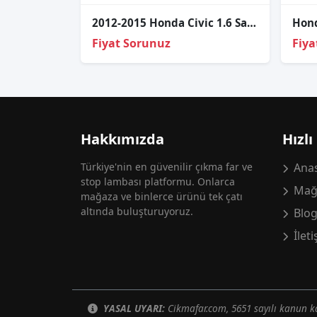
2012-2015 Honda Civic 1.6 Sağ Dış Stop Lambası 33500-TR0-E01
Fiyat Sorunuz
Fiya
Hakkımızda
Hızlı
Türkiye'nin en güvenilir çıkma far ve
Anas
stop lambası platformu. Onlarca
Mağ
mağaza ve binlerce ürünü tek çatı
altında buluşturuyoruz.
Blo
İlet
YASAL UYARI:
Cikmafar.com, 5651 sayılı kanun