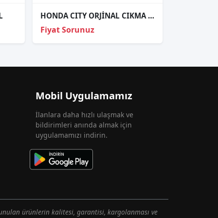
L
HONDA CITY ORJİNAL CIKMA SOL FAR
Fiyat Sorunuz
Mobil Uygulamamız
İlanlara daha hızlı ulaşmak ve
bildirimleri anında almak için
uygulamamızı indirin.
unulan ürünlerin kalitesi, garantisi, kargolanması ve