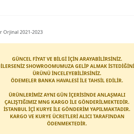
ır Orji̇nal 2021-2023
GÜNCEL FİYAT VE BİLGİ İÇİN ARAYABİLİRSİNİZ.
İLERSENİZ SHOWROOMUMUZA GELİP ALMAK İSTEDİĞİN
ÜRÜNÜ İNCELEYEBİLİRSİNİZ.
ÖDEMELER BANKA HAVALESİ İLE TAHSİL EDİLİR.
ÜRÜNLERİMİZ AYNI GÜN İÇERİSİNDE ANLAŞMALI
ÇALIŞTIĞIMIZ
MNG KARGO
İLE GÖNDERİLMEKTEDİR.
İSTANBUL İÇİ
KURYE
İLE GÖNDERİM YAPILMAKTADIR.
KARGO
VE
KURYE
ÜCRETLERİ ALICI TARAFINDAN
ÖDENMEKTEDİR.