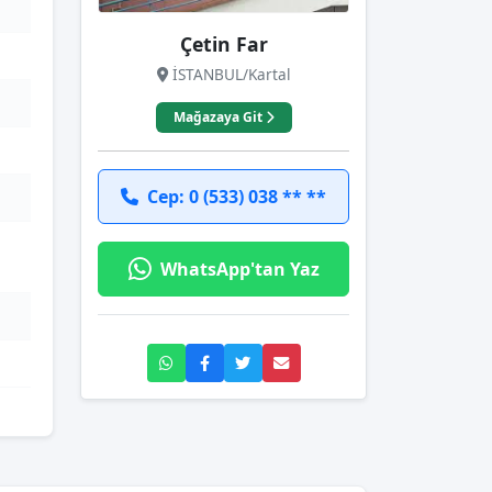
Çetin Far
İSTANBUL/Kartal
Mağazaya Git
Cep: 0 (533) 038 ** **
WhatsApp'tan Yaz