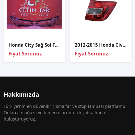
Honda Ci̇ty Sağ Sol Far Cami 2022-2024
2012-2015 Honda Civic 1.6 Sağ Dış Stop Lambası 33500-TR0-E01
Fiyat Sorunuz
Fiyat Sorunuz
Hakkımızda
Türkiye'nin en güvenilir çıkma far ve stop lambası platformu.
Onlarca mağaza ve binlerce ürünü tek çatı altında
buluşturuyoruz.