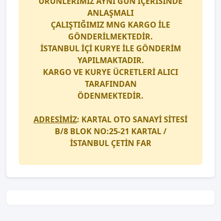
ÜRÜNLERİMİZ AYNI GÜN İÇERİSİNDE
ANLAŞMALI
ÇALIŞTIĞIMIZ
MNG KARGO
İLE
GÖNDERİLMEKTEDİR.
İSTANBUL İÇİ
KURYE
İLE GÖNDERİM
YAPILMAKTADIR.
KARGO
VE
KURYE
ÜCRETLERİ ALICI
TARAFINDAN
ÖDENMEKTEDİR.
ADRESİMİZ
: KARTAL OTO SANAYİ SİTESİ
B/8 BLOK NO:25-21 KARTAL /
İSTANBUL
ÇETİN FAR