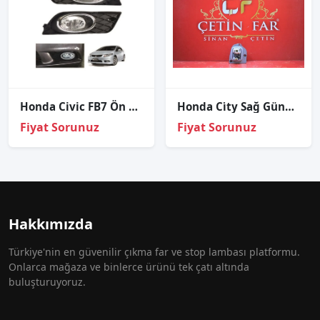
Honda Civic FB7 Ön Sağ-Sol Takım Sis Lambası Farı 2012-2015
Honda Ci̇ty Sağ Gündüz Led Beyni̇ 2022-2024
Fiyat Sorunuz
Fiyat Sorunuz
Hakkımızda
Türkiye'nin en güvenilir çıkma far ve stop lambası platformu.
Onlarca mağaza ve binlerce ürünü tek çatı altında
buluşturuyoruz.