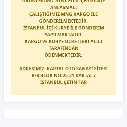
ÜRÜNLERİMİZ AYNI GÜN İÇERİSİNDE
ANLAŞMALI
ÇALIŞTIĞIMIZ
MNG KARGO
İLE
GÖNDERİLMEKTEDİR.
İSTANBUL İÇİ
KURYE
İLE GÖNDERİM
YAPILMAKTADIR.
KARGO
VE
KURYE
ÜCRETLERİ ALICI
TARAFINDAN
ÖDENMEKTEDİR.
ADRESİMİZ
: KARTAL OTO SANAYİ SİTESİ
B/8 BLOK NO:25-21 KARTAL /
İSTANBUL
ÇETİN FAR