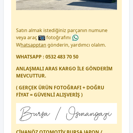
Satın almak istediğiniz parçanın numune
veya araç
fotoğrafını
W
hatsapptan
gönderin, yardımcı olalım.
WHATSAPP : 0532 483 70 50
ANLAŞMALI ARAS KARGO İLE GÖNDERİM
MEVCUTTUR.
( GERÇEK ÜRÜN FOTOĞRAFI + DOĞRU
FİYAT = GÜVENLİ ALIŞVERİŞ )
CİHANÖZ OTOMOTİV BURSA JAPON /