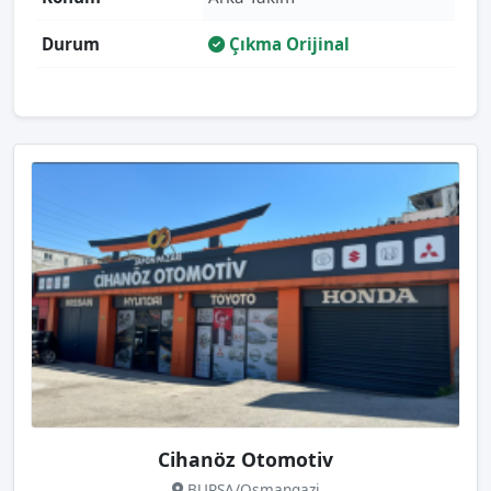
Durum
Çıkma Orijinal
Cihanöz Otomotiv
BURSA/Osmangazi