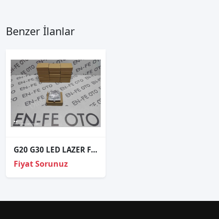
Benzer İlanlar
G20 G30 LED LAZER FAR BEYNİ 5A0AFB9-01 5A0AFB901 5 A0A FB9-01
Fiyat Sorunuz